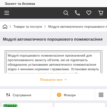
Захист та безпека
Товари та послуги
Модулі автоматичного порошкового 
Модулі автоматичного порошкового пожежогасіння
Модулі порошкового пожежогасіння призначений для
протипожежного захисту об'єктів, які не підлягають
обладнанню установками автоматичного пожежогасіння
згідно з чинними нормами і правилами. Установки можуть
застосовуватися в якості автономного засоби
пожежогасіння для захисту невеликих за обсягом об'єктів
Показати все
(гаражні бокси, контейнери, дизельні відсіки, склади
тощо). Установки можуть бути використані для гасіння
пожеж класу А (горіння твердих речовин), класу В
Сортування
0
Фільтри
(горіння рідких речовин), класу С (горіння газоподібних
речовин) згідно з ГОСТ 27331 і електроустановок, що
знаходяться під напругою до 1000 В. Установки
Новинка