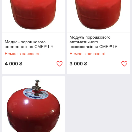
після чого відкривається випускний клапан ЗПУ, через
який з корпусу установки викидається огнетушащий
порошок під тиском енергії стисненого газу
Модуль порошкового
Модуль порошкового
автоматичного
пожежогасіння СМЕРЧ-9
пожежогасіння СМЕРЧ-6
Вогнегасник порошковий
Немає в наявності
Немає в наявності
самоспрацьовуючий
4 000
3 000
₴
₴