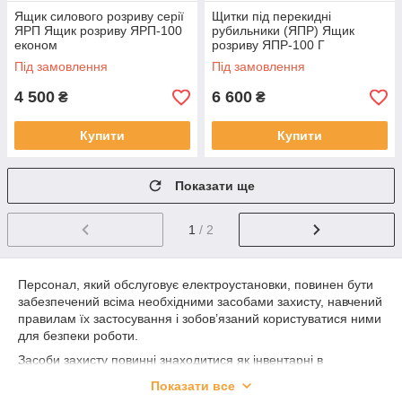
Ящик силового розриву серії
Щитки під перекидні
ЯРП Ящик розриву ЯРП-100
рубильники (ЯПР) Ящик
економ
розриву ЯПР-100 Г
(герметичний) економ
Під замовлення
Під замовлення
4 500
6 600
₴
₴
Купити
Купити
Показати ще
1
/ 2
Персонал, який обслуговує електроустановки, повинен бути
забезпечений всіма необхідними засобами захисту, навчений
правилам їх застосування і зобов’язаний користуватися ними
для безпеки роботи.
Засоби захисту повинні знаходитися як інвентарні в
приміщеннях електроустановки (розподільних пристроях,
Показати все
цехах електростанцій, на трансформаторних підстанціях, в