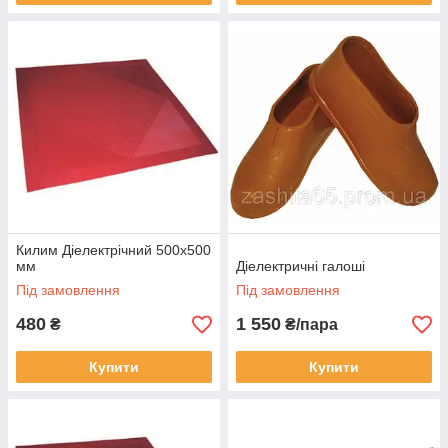
Килим Діелектрічний 500x500
мм
Діелектричні галоші
Під замовлення
Під замовлення
480
1 550
₴
₴/пара
Купити
Купити