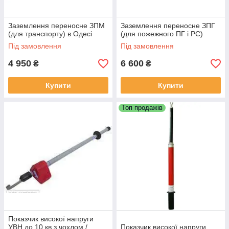
Заземлення переносне ЗПМ
Заземлення переносне ЗПГ
(для транспорту) в Одесі
(для пожежного ПГ і РС)
Під замовлення
Під замовлення
4 950
6 600
₴
₴
Купити
Купити
Топ продажів
Показчик високої напруги
УВН до 10 кв з чохлом /
Показчик високої напруги