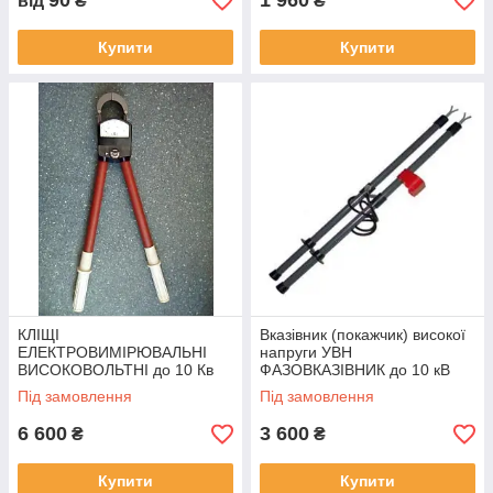
90
1 960
від
₴
₴
Купити
Купити
КЛІЩІ
Вказівник (покажчик) високої
ЕЛЕКТРОВИМІРЮВАЛЬНІ
напруги УВН
ВИСОКОВОЛЬТНІ до 10 Кв
ФАЗОВКАЗІВНИК до 10 кВ
(колібровані зІ зберігання)
світло-звукова індикація
Під замовлення
Під замовлення
6 600
3 600
₴
₴
Купити
Купити