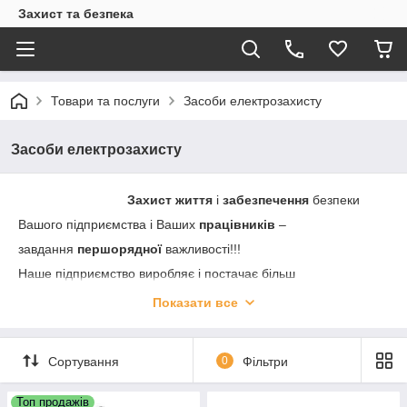
Захист та безпека
Товари та послуги
Засоби електрозахисту
Засоби електрозахисту
Захист життя
і
забезпечення
безпеки
Вашого підприємства і Ваших
працівників
–
завдання
першорядної
важливості!!!
Наше підприємство виробляє і постачає більш
150 найменувань засобів пожежної безпеки
Показати все
і засобів індивідуального захисту (ЗІЗ).
Ми готові поставити
Сортування
0
Фільтри
для Вашого підприємства:
Топ продажів