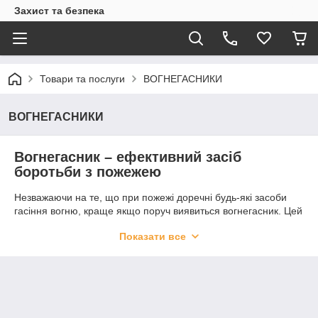
Захист та безпека
Товари та послуги
ВОГНЕГАСНИКИ
ВОГНЕГАСНИКИ
Вогнегасник – ефективний засіб
боротьби з пожежею
Незважаючи на те, що при пожежі доречні будь-які засоби
гасіння вогню, краще якщо поруч виявиться вогнегасник. Цей
пристрій було винайдено в кінці XVIII століття м відтоді
Показати все
зазнало чимало конструктивних перетворень. Конструкція
вогнегасника являє собою міцний циліндричний корпус,
пофарбований у червоний колір, обладнаний розтрубом і
наповнений вогнегасною речовиною:
водний розчин;
вода з піноутворювачем;