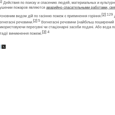
1]
Действия по поиску и спасению людей, материальных и культур
ушении пожаров являются
аварийно-спасательными работами, св
[2]
:129
сновним видом дій по гасінню пожеж є припинення горіння.
Д
[2]
:5
огнегасні речовини.
Вогнегасні речовини (найбільш поширений
икористовуючи пересувні чи стаціонарні засоби подачі. Або вода п
[3]
:4
тадії виникнення пожежі.