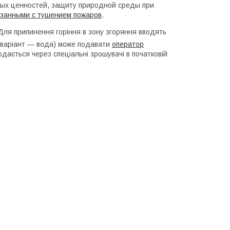
ных ценностей, защиту природной среды при
язанными с тушением пожаров
.
ля припинення горіння в зону згоряння вводять
 варіант — вода) може подавати
оператор
одається через спеціальні зрошувачі в початковій