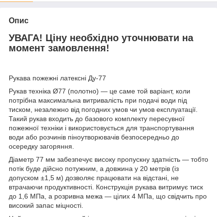
Опис
УВАГА! Ціну необхідно уточнювати на
момент замовлення!
Рукава пожежні латексні Ду-77
Рукав техніка Ø77 (полотно) — це саме той варіант, коли
потрібна максимальна витривалість при подачі води під
тиском, незалежно від погодних умов чи умов експлуатації.
Такий рукав входить до базового комплекту пересувної
пожежної техніки і використовується для транспортування
води або розчинів піноутворювачів безпосередньо до
осередку загоряння.
Діаметр 77 мм забезпечує високу пропускну здатність — тобто
потік буде дійсно потужним, а довжина у 20 метрів (із
допуском ±1,5 м) дозволяє працювати на відстані, не
втрачаючи продуктивності. Конструкція рукава витримує тиск
до 1,6 МПа, а розривна межа — цілих 4 МПа, що свідчить про
високий запас міцності.