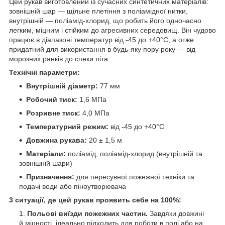
Цей рукав виготовлений із сучасних синтетичних матеріалів:
зовнішній шар — щільне плетіння з поліамідної нитки,
внутрішній — поліамід-хлорид, що робить його одночасно
легким, міцним і стійким до агресивних середовищ. Він чудово
працює в діапазоні температур від -45 до +40°C, а отже
придатний для використання в будь-яку пору року — від
морозних ранків до спеки літа.
Технічні параметри:
Внутрішній діаметр:
77 мм
Робочий тиск:
1,6 МПа
Розривне тиск:
4,0 МПа
Температурний режим:
від -45 до +40°C
Довжина рукава:
20 ± 1,5 м
Матеріали:
поліамід, поліамід-хлорид (внутрішній та
зовнішній шари)
Призначення:
для пересувної пожежної техніки та
подачі води або піноутворювача
3 ситуації, де цей рукав проявить себе на 100%:
Польові виїзди пожежних частин.
Завдяки довжині
й міцності, ідеально підходить для роботи в полі або на