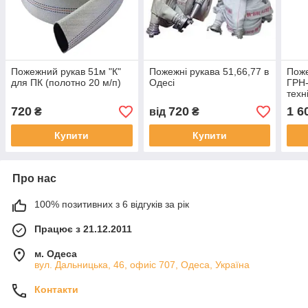
Пожежний рукав 51м "К"
Пожежні рукава 51,66,77 в
Поже
для ПК (полотно 20 м/п)
Одесі
ГРН-
техн
720
720
1 6
₴
від
₴
Купити
Купити
Про нас
100% позитивних з 6 відгуків за рік
Працює з 21.12.2011
м. Одеса
вул. Дальницька, 46, офиіс 707, Одеса, Україна
Контакти