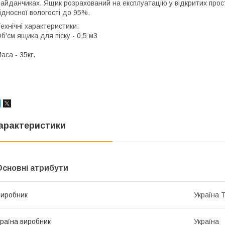
айданчиках. Ящик розрахований на експлуатацію у відкритих прост
ідносної вологості до 95%.
ехнічні характеристики:
б'єм ящика для піску - 0,5 м3
аса - 35кг.
арактеристики
Основні атрибути
иробник
Україна 
раїна виробник
Україна