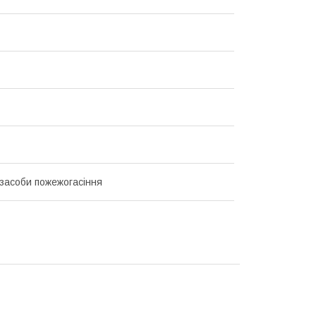
 засоби пожежогасіння