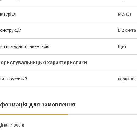
атеріал
Метал
онструкція
Відкрита
ип пожежного інвентарю
Щит
Користувальницькі характеристики
Щит пожежний
первинні
нформація для замовлення
іна:
7 800 ₴