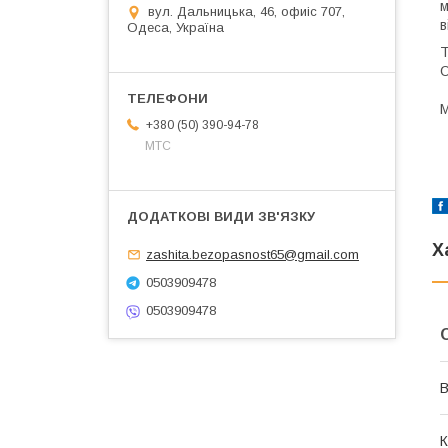
м
вул. Дальницька, 46, офиіс 707,
в
Одеса, Україна
Т
О
М
+380 (50) 390-94-78
МТС
Х
zashita.bezopasnost65@gmail.com
0503909478
0503909478
В
К