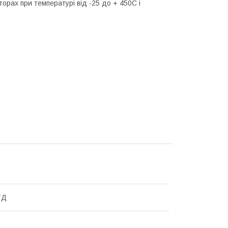
орах при температурі від -25 до + 450C і
ТД