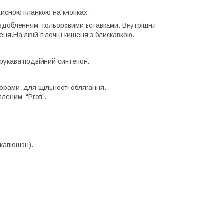
ахисною планкою на кнопках.
 оздобленням кольоровими вставками. Внутрішня
еня.На лівій пілочці кишеня з блискавкою.
рукава подвійний синтепон.
орами, для щільності облягання.
леним “Profi”.
капюшон).