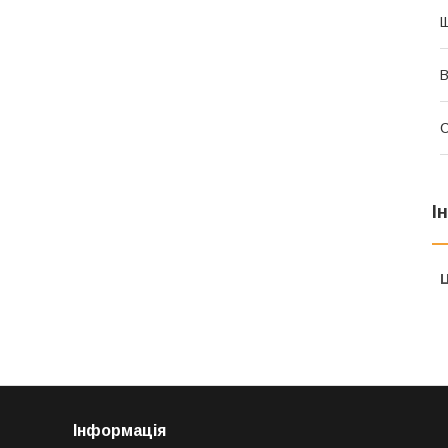
Щ
В
І
Ц
Інформація