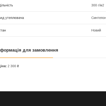
ільність
300 г/м2
ид утеплювача
Синтепо
Стан
Новий
нформація для замовлення
іна:
2 300 ₴