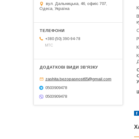
вул. Дальницька, 46, офиіс 707,
К
Одеса, Україна
В
к
С
Р
+380 (50) 390-94-78
МТС
К
К
Д
zashita.bezopasnost65@gmail.com
0503909478
0503909478
Х