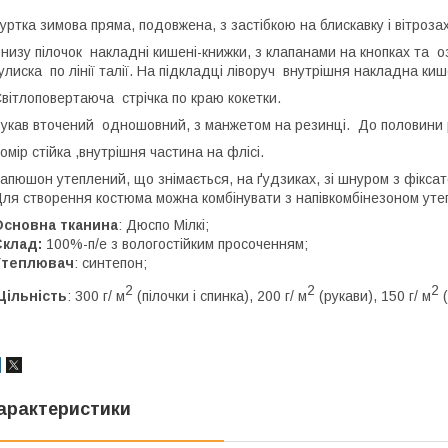
уртка зимова пряма, подовжена, з застібкою на блискавку і вітроз
низу пілочок накладні кишені-книжки, з клапанами на кнопках та
улиска по лінії талії. На підкладці ліворуч внутрішня накладна киш
вітлоповертаюча стрічка по краю кокетки.
укав вточений одношовний, з манжетом на резинці. До половини 
омір стійка ,внутрішня частина на флісі.
апюшон утеплений, що знімається, на ґудзиках, зі шнуром з фіксат
ля створення костюма можна комбінувати з напівкомбінезоном утеп
Основна тканина
: Дюспо Мілкі;
Склад:
100%-п/е з вологостійким просоченням;
Утеплювач
: синтепон;
2
2
2
Щільність
: 300 г/ м
(пілочки і спинка), 200 г/ м
(рукави), 150 г/ м
(
арактеристики