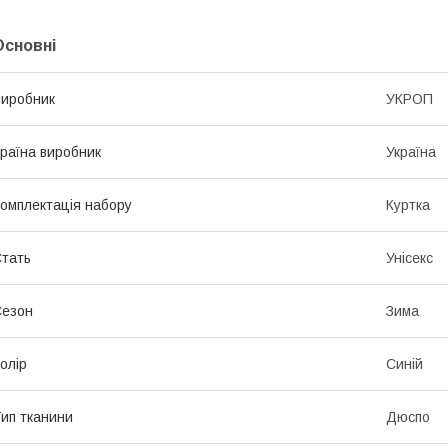
Основні
иробник
УКРОП
раїна виробник
Україна
омплектація набору
Куртка
тать
Унісекс
Сезон
Зима
олір
Синій
ип тканини
Дюспо