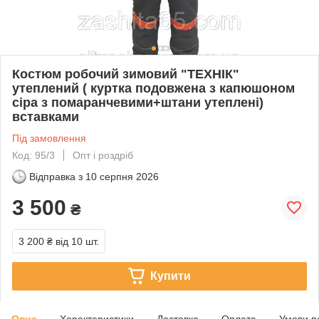
Костюм робочий зимовий "ТЕХНІК"
утеплений ( куртка подовжена з капюшоном
сіра з помаранчевими+штани утеплені)
вставками
Під замовлення
Код: 95/3
Опт і роздріб
Відправка з
10 серпня 2026
3 500
₴
3 200 ₴
від 10 шт.
Купити
Опис
Характеристики
Доставка
Оплата
Умови п