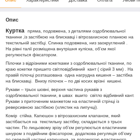
Опис
Куртка
пряма, подовжена, з деталями оздоблювальної
тканини ,із застібкою на блискавці і вітрозахисною планкою на
текстильній застібці. Спинка подовжена, низ заокруглений .
На рівні талії розміщена внутрішня куліска, об’єм якої
регулюється фіксатором.
Пілочки з відрізними кокетками з оздоблювальної тканини, по
краю кокетки пришито світловідбивний кант ( сірий 3 мм) . На
правій пілочці розташована одна нагрудна кишеня – застібка
на блискавці. Внизу пілочок – по дві косих врізні кишені.
Рукави – трьох шовні, верхня частина рукавів з
оздоблювальної тканини, в швах вшито світло відбивний кант.
Рукави з приточеним манжетом на еластичній стрічці із
реверсивною застібкою (хлястик на липучці).
Комір стійка. Капюшон з вітрозахисним клапаном, який
застібається на текстильну застібку, складається з трьох
частин. По лицьовому зрізу об’єм регулюється еластичним
шнуром з подвійним фіксатором, додаткова регуляція об’єму
по середній частині капюшона, за допомогою еластичного