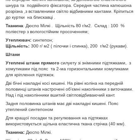
шнура та подвійного фіксатора. Середня частина капюшона
розрізна ,з вставленими світло відбивними кантами. Кріпиться
до куртки на блискавці .
Тканина
: Дюспо Мілкі . Щільність 80 г/м
2
. Склад : 100 %
поліестер з вологостійким просоченням;
Утеплювач:
синтепон;
Щільність:
300 г/ м
2
( пілочки і спинка), 200 г/м
2
(рукави).
Штани
Утеплені штани прямого
силуету зі знімними підтяжками, з
хомутиками під пояс та 2-ма горизонтальними хомутиками
для кріплення підтяжок.
Дві бічні накладні косі кишені. На рівні коліна на передній
половинці штанів настрочені об’ємні наколінники з виточками.
Над і під наколінники вшитий світловідбиваючий кант.
Задня половинка штанів має дві накладні кишені. Пояс
утеплений синтепоном
Для кращої посадки та регулювання на підтяжках
використовується щільна еластична ткана стрічка (40 мм).
Тканина:
Дюспо Мілкі.