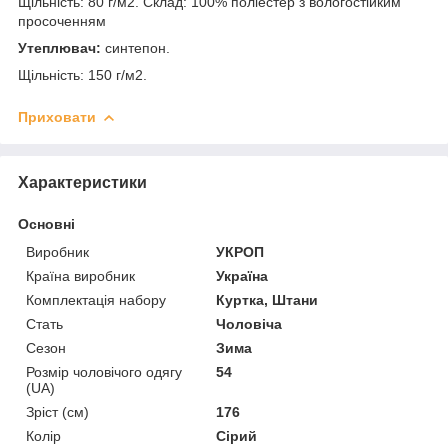
Щільність: 80 г/м
2
. Склад: 100% поліестер з вологостійким
просоченням
Утеплювач:
синтепон.
Щільність: 150 г/м
2
.
Приховати
Характеристики
Основні
Виробник
УКРОП
Країна виробник
Україна
Комплектація набору
Куртка, Штани
Стать
Чоловіча
Сезон
Зима
Розмір чоловічого одягу
54
(UA)
Зріст (см)
176
Колір
Сірий