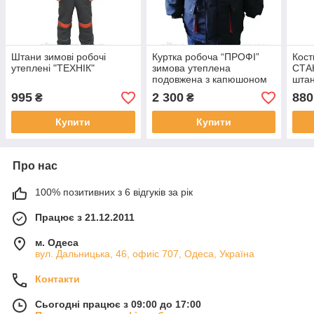
Штани зимові робочі
Куртка робоча “ПРОФІ”
Кост
утеплені "ТЕХНІК"
зимова утеплена
СТАН
подовжена з капюшоном
штан
синя з червоними
кант
995
2 300
880
₴
₴
вставками
Купити
Купити
Про нас
100% позитивних з 6 відгуків за рік
Працює з 21.12.2011
м. Одеса
вул. Дальницька, 46, офиіс 707, Одеса, Україна
Контакти
Сьогодні працює з 09:00 до 17:00