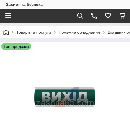
Захист та безпека
Товари та послуги
Пожежне обладнання
Вказівник 
Топ продажів