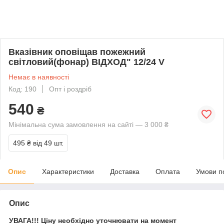
Вказівник оповіщав пожежний
світловий(фонар) ВІДХОД" 12/24 V
Немає в наявності
Код: 190
Опт і роздріб
540
₴
Мінімальна сума замовлення на сайті — 3 000 ₴
495 ₴
від 49 шт.
Опис
Характеристики
Доставка
Оплата
Умови п
Опис
УВАГА!!! Ціну необхідно уточнювати на момент