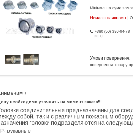
Мінімальна сума замов
Немає в наявності
О
+380 (50) 390-94-78
МТС
повернення товару п
ВНИМАНИЕ!!!
ену необходимо уточнять на момент заказа!!!
Головки соединительные предназначены для соед
между собой, так и с различным пожарным обору
назначения головки подразделяются на следующи
ГР- рукавные