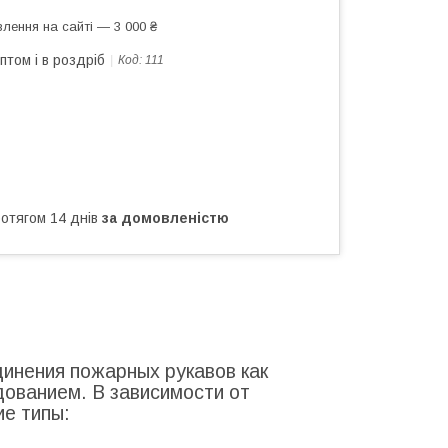
лення на сайті — 3 000 ₴
птом і в роздріб
Код:
111
ротягом 14 днів
за домовленістю
инения пожарных рукавов как
дованием. В зависимости от
е типы: