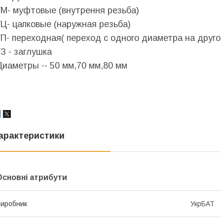
ГМ- муфтовые (внутрення резьба)
ГЦ- цапковые (наружная резьба)
ГП- переходная( переход с одного диаметра на друго
ГЗ - заглушка
Диаметры -- 50 мм,70 мм,80 мм
арактеристики
Основні атрибути
иробник
УкрБАТ