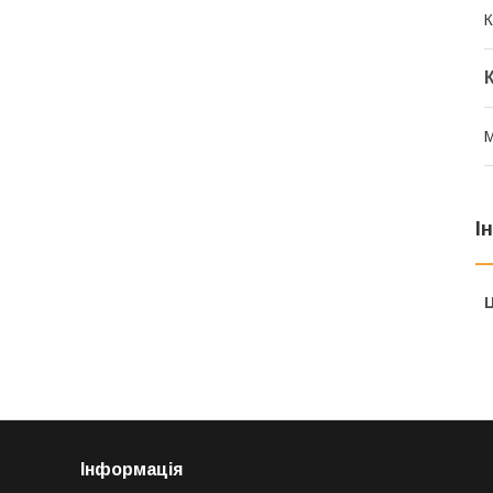
К
М
І
Ц
Інформація