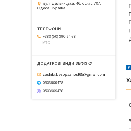
вул. Дальницька, 46, офиіс 707,
Одеса, Україна
+380 (50) 390-94-78
МТС
zashita.bezopasnost65@gmail.com
Х
0503909478
0503909478
В